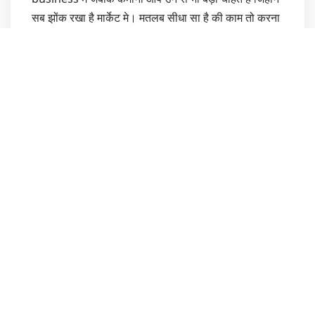
सब झोंक रखा है मार्केट मे।
मतलब सीधा सा है की काम तो करना
पड़ेगा , अपने आप को कुछ साल धेर्य के साथ खपाना पड़ेगा।
थोड़ा बहुत इंवेटमेंट भी करना पड़ेगा , अपने दम पर आगे बढ़ने की
स्किल डवलप करनी पड़ेगी ।
याद रखिये business कोई भी
आसान नही होता बस फर्क इतना है की बाकी मार्केट के
business की तुलना मे mlm/डारेक्ट् सेलिंग business
आसान है।
सुभाष मंडा
9214079212
author:
subhash chander manda
we are team builders with a passion for
helping individuals and groups reach their
full potential. with a focus on